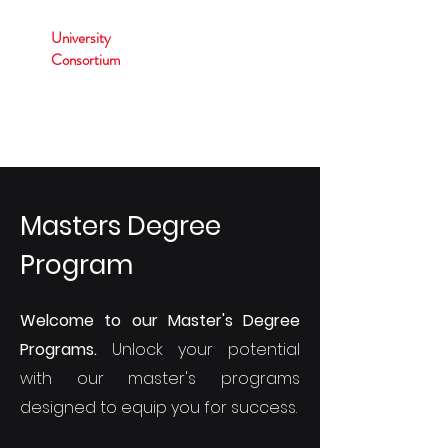
University
Consortium
Masters Degree
Program
Welcome to our Master's Degree
Programs.
Unlock your potential
with our master's programs
designed to equip you for success.