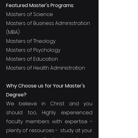
Featured Master's Programs:
Masters of Science
Masters of Business Administration
(MBA)
Masters of Theology
Masters of Psychology
Masters of Education
Masters of Health Administration
Why Choose us for Your Master's
Degree?
We believe in Christ and you
should too, Highly experienced
faculty members with expertise -
plenty of resources - study at your