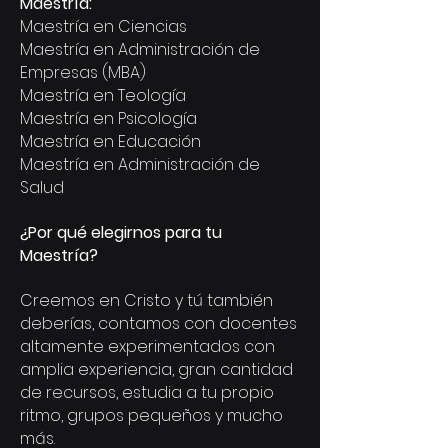
Maestría:
Maestría en Ciencias
Maestría en Administración de
Empresas (MBA)
Maestría en Teología
Maestría en Psicología
Maestría en Educación
Maestría en Administración de
Salud
¿Por qué elegirnos para tu
Maestría?
Creemos en Cristo y tú también
deberías, contamos con docentes
altamente experimentados con
amplia experiencia, gran cantidad
de recursos, estudia a tu propio
ritmo, grupos pequeños y mucho
más.