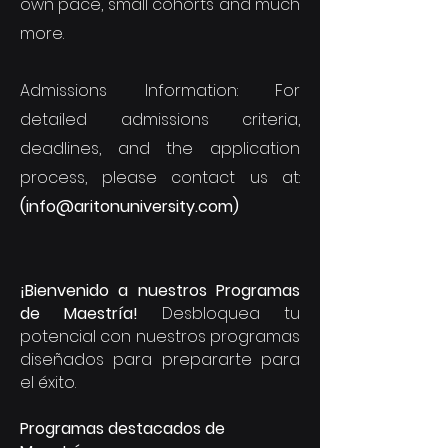
own pace, small cohorts and much
more.
Admissions Information: For
detailed admissions criteria,
deadlines, and the application
process, please contact us at:
(
info@aritonuniversity.com
)
¡Bienvenido a nuestros Programas
de Maestría!
Desbloquea tu
potencial con nuestros programas
diseñados para prepararte para
el éxito.
Programas destacados de